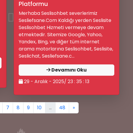
Platformu
🤷‍♂️
Merhaba Seslisohbet severlerimiz
Sesliefsane.Com Kaldığı yerden Seslisite
Seslisohbet Hizmeti vermeye devam
etmektedir. Sitemize Google, Yahoo,
Yandex, Bing, ve diğer tüm internet
arama motorlarına Seslisohbet, Seslisite,
Seslichat, Sesliefsane.c...
Devamını Oku
29 - Aralık - 2025/ 23 : 35 : 13
7
8
9
10
...
48
»
🔥