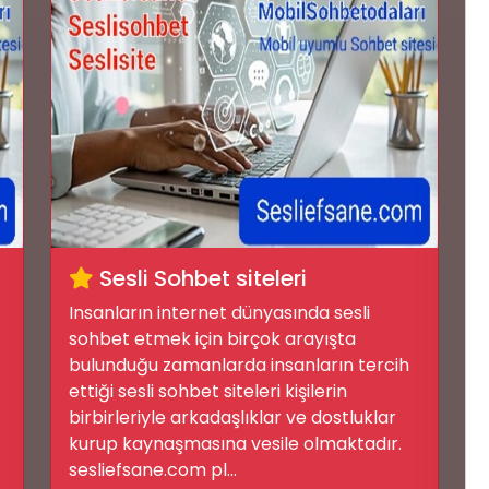
📝
Sesli Sohbet siteleri
Insanların internet dünyasında sesli
sohbet etmek için birçok arayışta
bulunduğu zamanlarda insanların tercih
ettiği sesli sohbet siteleri kişilerin
birbirleriyle arkadaşlıklar ve dostluklar
kurup kaynaşmasına vesile olmaktadır.
📝
sesliefsane.com pl...