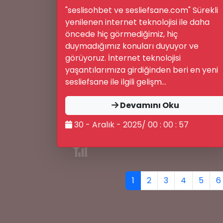
"seslisohbet ve sesliefsane.com" Sürekli
yenilenen internet teknolojisi ile daha
öncede hiç görmediğimiz, hiç
duymadığımız konuları duyuyor ve
görüyoruz. İnternet teknolojisi
yaşantılarımıza girdiğinden beri en yeni
sesliefsane ile ilgili gelişm...
Devamını Oku
30 - Aralık - 2025/ 00 : 00 : 57
📶
1
2
3
4
5
6