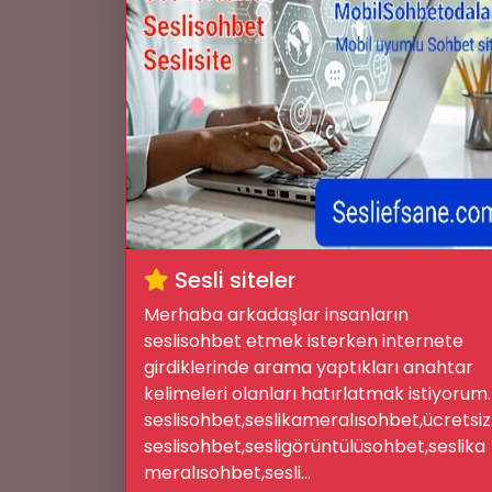
Sesli siteler
Merhaba arkadaşlar insanların
seslisohbet etmek isterken internete
girdiklerinde arama yaptıkları anahtar
kelimeleri olanları hatırlatmak istiyorum.
seslisohbet,seslikameralısohbet,ücretsiz
seslisohbet,sesligörüntülüsohbet,seslika
meralısohbet,sesli...