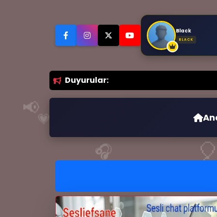
Black
😍
BLACK
Duyurular:
📢
💗
An

🎧