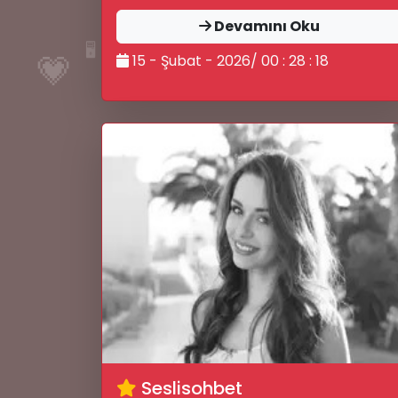
Devamını Oku
🖥️
💗
15 - Şubat - 2026/ 00 : 28 : 18
🎊
Seslisohbet