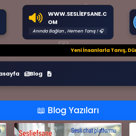
🎈
WWW.SESLIEFSANE.C
OM
💭
Anında Bağlan , Hemen Tanış ! 🎧
💌
Yeni İnsanlarla Tanış, Dünyanı
💜
asayfa
Blog

📖 Blog Yazıları