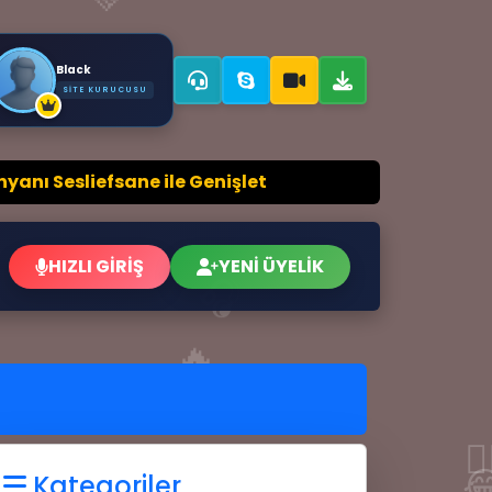
👥
Black
SITE KURUCUSU
 Sesliefsane ile Genişlet
HIZLI GİRİŞ
YENİ ÜYELİK
🎧
🔥
🤷
Kategoriler