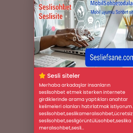
🌟
Sesli siteler
Merhaba arkadaşlar insanların
seslisohbet etmek isterken internete
💭
girdiklerinde arama yaptıkları anahtar
kelimeleri olanları hatırlatmak istiyorum.
seslisohbet,seslikameralısohbet,ücretsiz
seslisohbet,sesligörüntülüsohbet,seslika
meralısohbet,sesli...