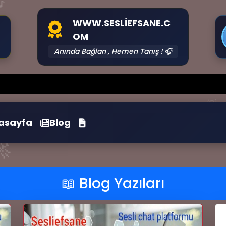

WWW.SESLIEFSANE.C
OM
Anında Bağlan , Hemen Tanış ! 🎧
Ye
💡
asayfa
Blog

📖 Blog Yazıları