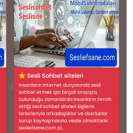
Sesli Sohbet siteleri
🤩
Insanların internet dünyasında sesli
sohbet etmek için birçok arayışta
bulunduğu zamanlarda insanların tercih
ettiği sesli sohbet siteleri kişilerin
birbirleriyle arkadaşlıklar ve dostluklar
kurup kaynaşmasına vesile olmaktadır.
sesliefsane.com pl...