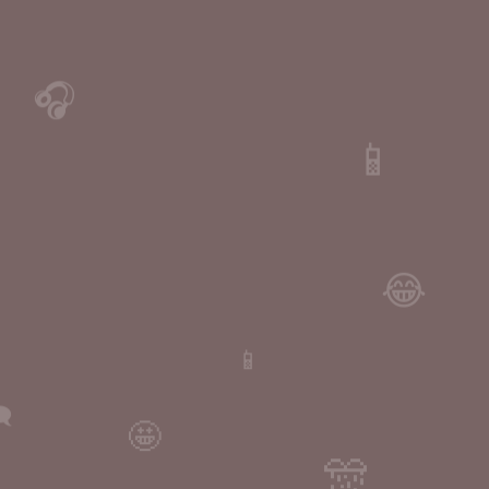
🎧
📱
😂
📱
️
🤩
🎊