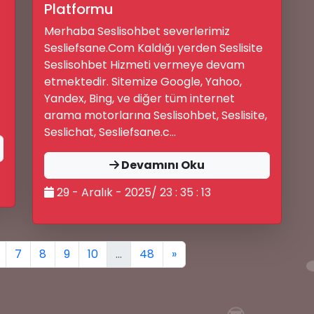
Platformu
Merhaba Seslisohbet severlerimiz
Sesliefsane.Com Kaldığı yerden Seslisite
Seslisohbet Hizmeti vermeye devam
etmektedir. Sitemize Google, Yahoo,
Yandex, Bing, ve diğer tüm internet
arama motorlarına Seslisohbet, Seslisite,
Seslichat, Sesliefsane.c...
Devamını Oku
29 - Aralık - 2025/ 23 : 35 : 13
7
8
9
10
...
48
»

😎