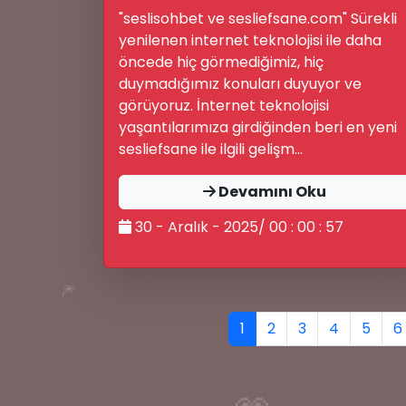
"seslisohbet ve sesliefsane.com" Sürekli
📝
yenilenen internet teknolojisi ile daha
öncede hiç görmediğimiz, hiç
duymadığımız konuları duyuyor ve
görüyoruz. İnternet teknolojisi
yaşantılarımıza girdiğinden beri en yeni
sesliefsane ile ilgili gelişm...
💡
Devamını Oku
30 - Aralık - 2025/ 00 : 00 : 57
🎆
1
2
3
4
5
6