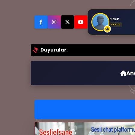

Black
✉️
BLACK
🎙️
Duyurular:
An

💬