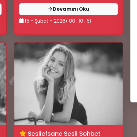
💖
Devamını Oku
15 - Şubat - 2026/ 00 : 10 : 51
😜
🔊
🔥
Sesliefsane Sesli Sohbet