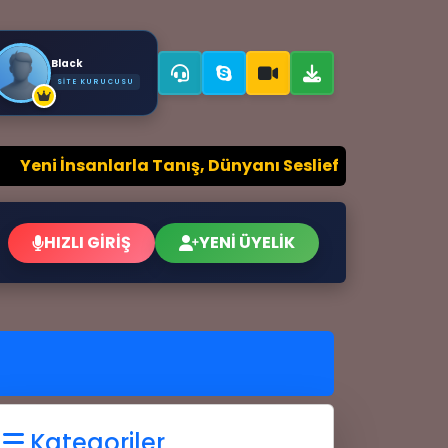
Black
SITE KURUCUSU
ni İnsanlarla Tanış, Dünyanı Sesliefsane ile Genişlet
HIZLI GİRİŞ
YENİ ÜYELİK
Kategoriler